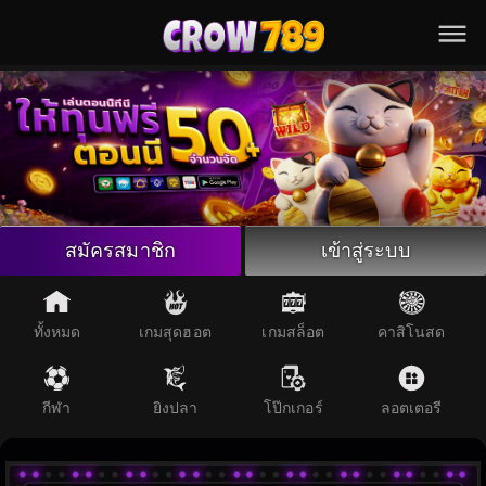
ทั้งหมด
เกมสล็อต
คาสิโนสด
กีฬา
ยิงปลา
ลอตเตอรี
สมัครสมาชิก
เข้าสู่ระบบ
โป๊กเกอร์
Line
ทั้งหมด
เกมสุดฮอต
เกมสล็อต
คาสิโนสด
Telegram
กีฬา
ยิงปลา
โป๊กเกอร์
ลอตเตอรี
แชท