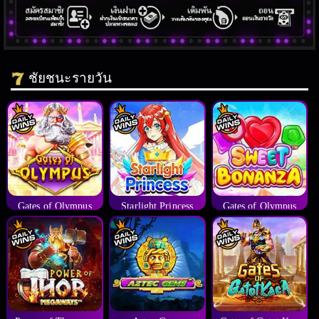
ชัยชนะรายวัน
Gates of Olympus
Starlight Princess
Gates of Olympus