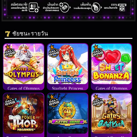
ชัยชนะรายวัน
Gates of Olympus
Starlight Princess
Gates of Olympus