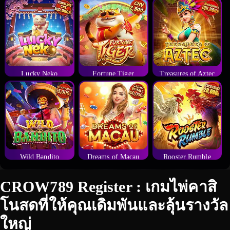
Lucky Neko
Fortune Tiger
Treasures of Aztec
Wild Bandito
Dreams of Macau
Rooster Rumble
CROW789 Register : เกมไพ่คาสิ
โนสดที่ให้คุณเดิมพันและลุ้นรางวัล
ใหญ่