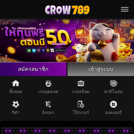
ทั้งหมด
เกมสล็อต
คาสิโนสด
กีฬา
ยิงปลา
ลอตเตอรี
สมัครสมาชิก
เข้าสู่ระบบ
โป๊กเกอร์
Line
ทั้งหมด
เกมสุดฮอต
เกมสล็อต
คาสิโนสด
Telegram
กีฬา
ยิงปลา
โป๊กเกอร์
ลอตเตอรี
แชท