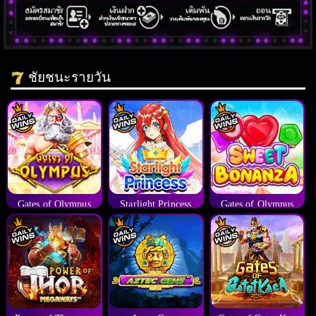
ชัยชนะรายวัน
Gates of Olympus
Starlight Princess
Gates of Olympus