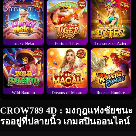
Lucky Neko
Fortune Tiger
Treasures of Aztec
Wild Bandito
Dreams of Macau
Rooster Rumble
CROW789 4D : มงกุฎแห่งชัยชนะ
รออยู่ที่ปลายนิ้ว เกมสปินออนไลน์